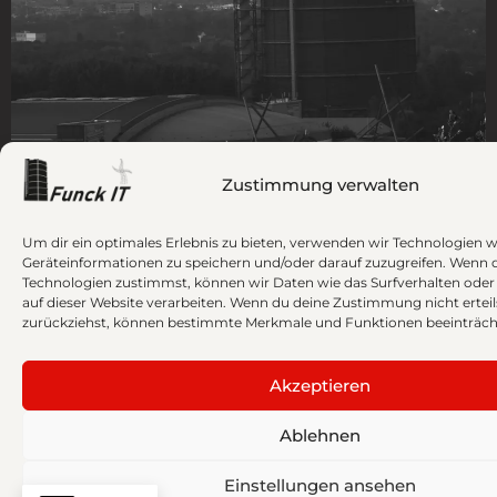
Zustimmung verwalten
Um dir ein optimales Erlebnis zu bieten, verwenden wir Technologien 
Geräteinformationen zu speichern und/oder darauf zuzugreifen. Wenn 
Technologien zustimmst, können wir Daten wie das Surfverhalten oder 
auf dieser Website verarbeiten. Wenn du deine Zustimmung nicht erteil
zurückziehst, können bestimmte Merkmale und Funktionen beeinträch
UNSERE LEISTUNGEN
Akzeptieren
EIN PARTNER FÜR IHRE IT
Ablehnen
Von der Website bis zur kompletten
Einstellungen ansehen
Projektleitung – wählen Sie einen Bereich