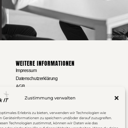
KI-generiert
WEITERE INFORMATIONEN
Impressum
Datenschutzerklärung
AGB
Widerrufsbelehrung
Zustimmung verwalten
Barrierefreiheit
Cookie-Richtlinie (EU)
 optimales Erlebnis zu bieten, verwenden wir Technologien wie
m Geräteinformationen zu speichern und/oder darauf zuzugreifen.
Zahlung und Versand
esen Technologien zustimmst, können wir Daten wie das
Über uns