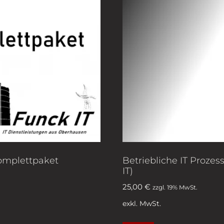
Komplettpaket
Betriebliche IT Prozes
IT)
25,00
€
zzgl. 19% MwSt.
exkl. MwSt.